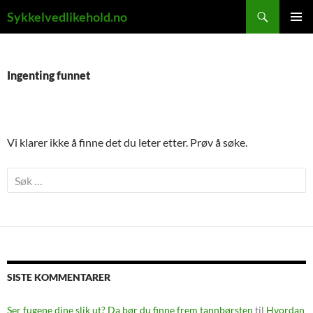
Hopp
Søk
Sykkelvedlikehold.no
til
PRIMÆ
innhold
Ingenting funnet
Vi klarer ikke å finne det du leter etter. Prøv å søke.
Søk
etter:
SISTE KOMMENTARER
Ser fugene dine slik ut? Da bør du finne frem tannbørsten
til
Hvordan