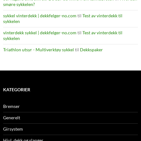
smøre sykkelen?
sykkel vinterdekk | dekkfelger-no.com
til
Test av vinterdekk til
sykkelen
vinterdekk sykkel | dekkfelger-no.com
til
Test av vinterdekk til
sykkelen
Triathlon utsyr - Multiverktøy sykkel
til
Dekkspaker
KATEGORIER
Bremser
Generelt
Girsystem
Hjul, dekk og slanger