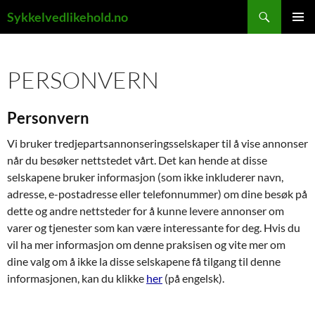
Hopp
Søk
Sykkelvedlikehold.no
til
PRIMÆ
innhold
PERSONVERN
Personvern
Vi bruker tredjepartsannonseringsselskaper til å vise annonser
når du besøker nettstedet vårt. Det kan hende at disse
selskapene bruker informasjon (som ikke inkluderer navn,
adresse, e-postadresse eller telefonnummer) om dine besøk på
dette og andre nettsteder for å kunne levere annonser om
varer og tjenester som kan være interessante for deg. Hvis du
vil ha mer informasjon om denne praksisen og vite mer om
dine valg om å ikke la disse selskapene få tilgang til denne
informasjonen, kan du klikke
her
(på engelsk).