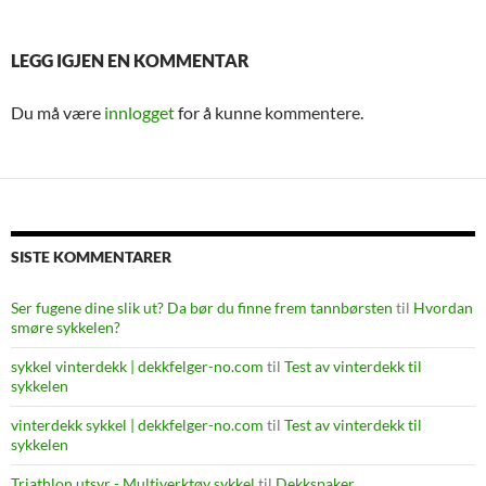
LEGG IGJEN EN KOMMENTAR
Du må være
innlogget
for å kunne kommentere.
SISTE KOMMENTARER
Ser fugene dine slik ut? Da bør du finne frem tannbørsten
til
Hvordan
smøre sykkelen?
sykkel vinterdekk | dekkfelger-no.com
til
Test av vinterdekk til
sykkelen
vinterdekk sykkel | dekkfelger-no.com
til
Test av vinterdekk til
sykkelen
Triathlon utsyr - Multiverktøy sykkel
til
Dekkspaker