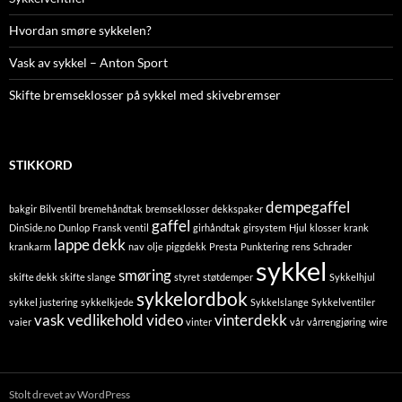
Hvordan smøre sykkelen?
Vask av sykkel – Anton Sport
Skifte bremseklosser på sykkel med skivebremser
STIKKORD
dempegaffel
bakgir
Bilventil
bremehåndtak
bremseklosser
dekkspaker
gaffel
DinSide.no
Dunlop
Fransk ventil
girhåndtak
girsystem
Hjul
klosser
krank
lappe dekk
krankarm
nav
olje
piggdekk
Presta
Punktering
rens
Schrader
sykkel
smøring
skifte dekk
skifte slange
styret
støtdemper
Sykkelhjul
sykkelordbok
sykkel justering
sykkelkjede
Sykkelslange
Sykkelventiler
vask
vedlikehold
video
vinterdekk
vaier
vinter
vår
vårrengjøring
wire
Stolt drevet av WordPress