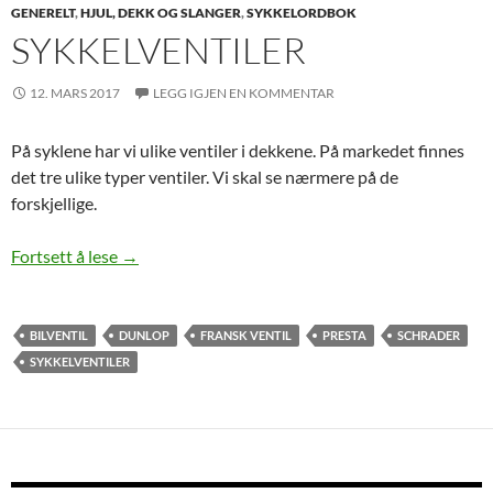
GENERELT
,
HJUL, DEKK OG SLANGER
,
SYKKELORDBOK
SYKKELVENTILER
12. MARS 2017
LEGG IGJEN EN KOMMENTAR
På syklene har vi ulike ventiler i dekkene. På markedet finnes
det tre ulike typer ventiler. Vi skal se nærmere på de
forskjellige.
Sykkelventiler
Fortsett å lese
→
BILVENTIL
DUNLOP
FRANSK VENTIL
PRESTA
SCHRADER
SYKKELVENTILER