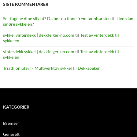
SISTE KOMMENTARER
Ser fugene dine slik ut? Da bør du finne frem tannbørsten
til
Hvordan
smøre sykkelen?
sykkel vinterdekk | dekkfelger-no.com
til
Test av vinterdekk til
sykkelen
vinterdekk sykkel | dekkfelger-no.com
til
Test av vinterdekk til
sykkelen
Triathlon utsyr - Multiverktøy sykkel
til
Dekkspaker
KATEGORIER
Bremser
Generelt