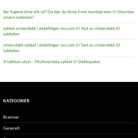
Ser fugene dine slik ut? Da bør du finne frem tannbørsten
til
Hvordan
smøre sykkelen?
sykkel vinterdekk | dekkfelger-no.com
til
Test av vinterdekk til
sykkelen
vinterdekk sykkel | dekkfelger-no.com
til
Test av vinterdekk til
sykkelen
Triathlon utsyr - Multiverktøy sykkel
til
Dekkspaker
KATEGORIER
Bremser
Generelt