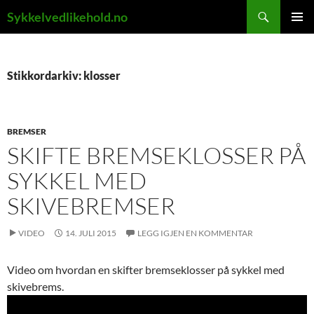
Hopp
Søk
Sykkelvedlikehold.no
til
PRIMÆ
innhold
Stikkordarkiv: klosser
BREMSER
SKIFTE BREMSEKLOSSER PÅ
SYKKEL MED
SKIVEBREMSER
VIDEO
14. JULI 2015
LEGG IGJEN EN KOMMENTAR
Video om hvordan en skifter bremseklosser på sykkel med
skivebrems.