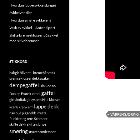
Hvordan lappe sykkelslange?
Sykkelventiler
Hvordan smøre sykkelen?
Vask av sykkel – Anton Sport
Skifte bremseklosser på sykkel
med skivebremser
STIKKORD
bakgir
Bilventil
bremehåndtak
bremseklosser
dekkspaker
dempegaffel
DinSide.no
gaffel
Dunlop
Fransk ventil
girhåndtak
girsystem
Hjul
klosser
lappe dekk
krank
krankarm
nav
olje
piggdekk
Presta
VÅRRENGJØRING
Punktering
rens
Schrader
skifte dekk
skifte slange
smøring
styret
støtdemper