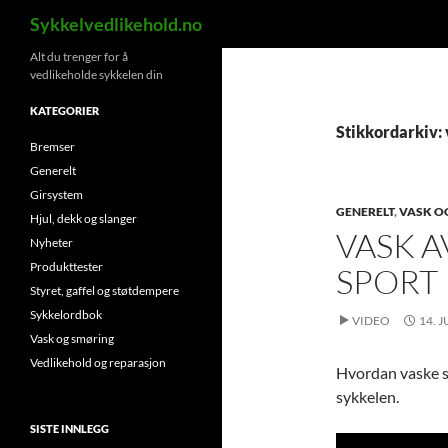
Søk
Sykkelvedlikehold.no
Hopp
Alt du trenger for å
vedlikeholde sykkelen din
til
innhold
KATEGORIER
Stikkordarkiv:
Bremser
Generelt
Girsystem
GENERELT
,
VASK O
Hjul, dekk og slanger
VASK A
Nyheter
Produkttester
SPORT
Styret, gaffel og støtdempere
Sykkelordbok
VIDEO
14. J
Vask og smøring
Vedlikehold og reparasjon
Hvordan vaske s
sykkelen.
SISTE INNLEGG