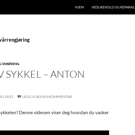
HJEM
VEDLIKEHOLD OG REPARAS
 vårrengjøring
G SMØRING
V SYKKEL – ANTON
ULI 2015
LEGG IGJEN EN KOMMENTAR
ykkelen? Denne videoen viser deg hvordan du vasker