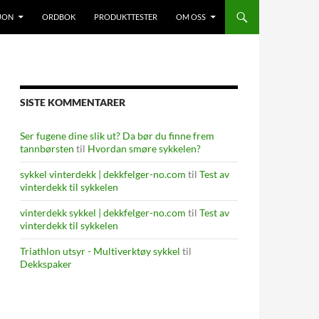
JON
ORDBOK
PRODUKTTESTER
OM OSS
SISTE KOMMENTARER
Ser fugene dine slik ut? Da bør du finne frem
tannbørsten
til
Hvordan smøre sykkelen?
sykkel vinterdekk | dekkfelger-no.com
til
Test av
vinterdekk til sykkelen
vinterdekk sykkel | dekkfelger-no.com
til
Test av
vinterdekk til sykkelen
Triathlon utsyr - Multiverktøy sykkel
til
Dekkspaker