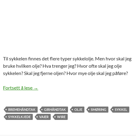
Til sykkelen finnes det flere typer sykkelolje. Men hvor skal jeg
bruke hvilken olje? Hva trenger jeg? Hvor ofte skal jeg olje
sykkelen? Skal jeg fjerne oljen? Hvor mye olje skal jeg påføre?
Hvordan smøre sykkelen?
Fortsett å lese
→
BREMEHÅNDTAK
GIRHÅNDTAK
OLJE
SMØRING
SYKKEL
SYKKELKJEDE
VAIER
WIRE