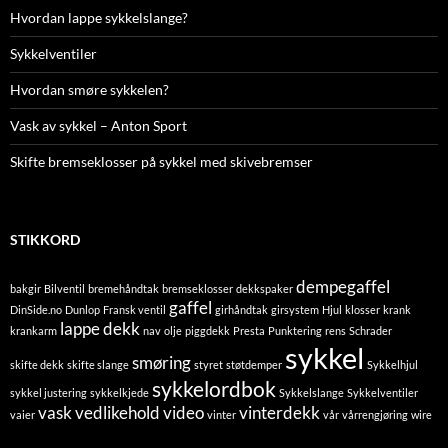
Hvordan lappe sykkelslange?
Sykkelventiler
Hvordan smøre sykkelen?
Vask av sykkel – Anton Sport
Skifte bremseklosser på sykkel med skivebremser
STIKKORD
dempegaffel
bakgir
Bilventil
bremehåndtak
bremseklosser
dekkspaker
gaffel
DinSide.no
Dunlop
Fransk ventil
girhåndtak
girsystem
Hjul
klosser
krank
lappe dekk
krankarm
nav
olje
piggdekk
Presta
Punktering
rens
Schrader
sykkel
smøring
skifte dekk
skifte slange
styret
støtdemper
Sykkelhjul
sykkelordbok
sykkel justering
sykkelkjede
Sykkelslange
Sykkelventiler
vask
vedlikehold
video
vinterdekk
vaier
vinter
vår
vårrengjøring
wire