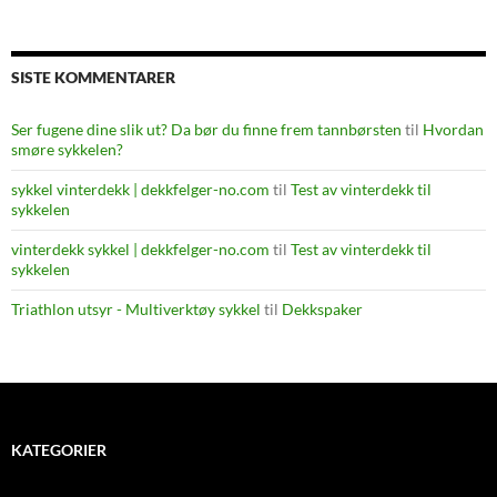
SISTE KOMMENTARER
Ser fugene dine slik ut? Da bør du finne frem tannbørsten
til
Hvordan
smøre sykkelen?
sykkel vinterdekk | dekkfelger-no.com
til
Test av vinterdekk til
sykkelen
vinterdekk sykkel | dekkfelger-no.com
til
Test av vinterdekk til
sykkelen
Triathlon utsyr - Multiverktøy sykkel
til
Dekkspaker
KATEGORIER