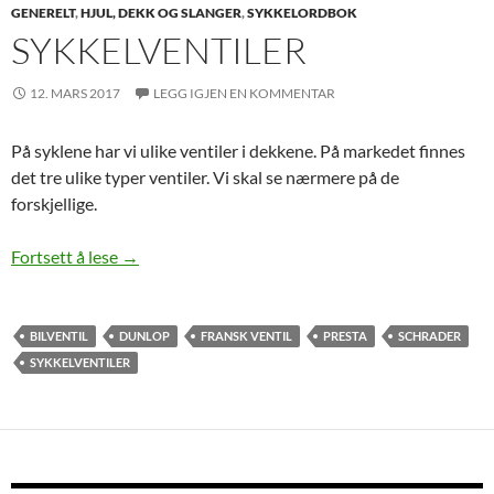
GENERELT
,
HJUL, DEKK OG SLANGER
,
SYKKELORDBOK
SYKKELVENTILER
12. MARS 2017
LEGG IGJEN EN KOMMENTAR
På syklene har vi ulike ventiler i dekkene. På markedet finnes
det tre ulike typer ventiler. Vi skal se nærmere på de
forskjellige.
Sykkelventiler
Fortsett å lese
→
BILVENTIL
DUNLOP
FRANSK VENTIL
PRESTA
SCHRADER
SYKKELVENTILER