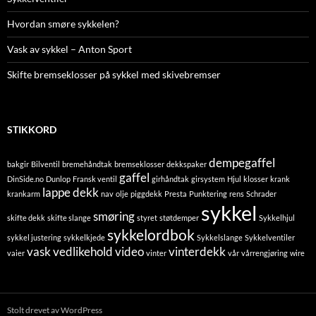
Hvordan smøre sykkelen?
Vask av sykkel – Anton Sport
Skifte bremseklosser på sykkel med skivebremser
STIKKORD
dempegaffel
bakgir
Bilventil
bremehåndtak
bremseklosser
dekkspaker
gaffel
DinSide.no
Dunlop
Fransk ventil
girhåndtak
girsystem
Hjul
klosser
krank
lappe dekk
krankarm
nav
olje
piggdekk
Presta
Punktering
rens
Schrader
sykkel
smøring
skifte dekk
skifte slange
styret
støtdemper
Sykkelhjul
sykkelordbok
sykkel justering
sykkelkjede
Sykkelslange
Sykkelventiler
vask
vedlikehold
video
vinterdekk
vaier
vinter
vår
vårrengjøring
wire
Stolt drevet av WordPress