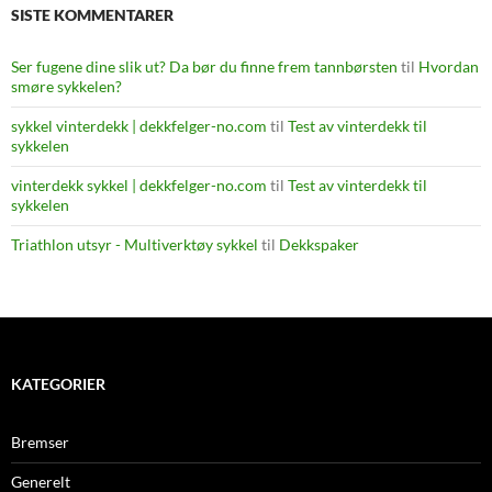
SISTE KOMMENTARER
Ser fugene dine slik ut? Da bør du finne frem tannbørsten
til
Hvordan
smøre sykkelen?
sykkel vinterdekk | dekkfelger-no.com
til
Test av vinterdekk til
sykkelen
vinterdekk sykkel | dekkfelger-no.com
til
Test av vinterdekk til
sykkelen
Triathlon utsyr - Multiverktøy sykkel
til
Dekkspaker
KATEGORIER
Bremser
Generelt