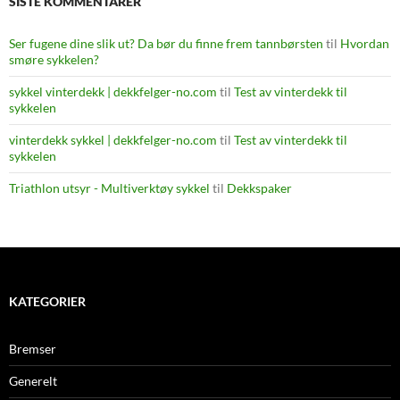
SISTE KOMMENTARER
Ser fugene dine slik ut? Da bør du finne frem tannbørsten
til
Hvordan
smøre sykkelen?
sykkel vinterdekk | dekkfelger-no.com
til
Test av vinterdekk til
sykkelen
vinterdekk sykkel | dekkfelger-no.com
til
Test av vinterdekk til
sykkelen
Triathlon utsyr - Multiverktøy sykkel
til
Dekkspaker
KATEGORIER
Bremser
Generelt