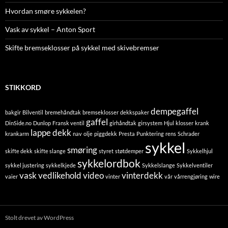
Hvordan smøre sykkelen?
Vask av sykkel – Anton Sport
Skifte bremseklosser på sykkel med skivebremser
STIKKORD
dempegaffel
bakgir
Bilventil
bremehåndtak
bremseklosser
dekkspaker
gaffel
DinSide.no
Dunlop
Fransk ventil
girhåndtak
girsystem
Hjul
klosser
krank
lappe dekk
krankarm
nav
olje
piggdekk
Presta
Punktering
rens
Schrader
sykkel
smøring
skifte dekk
skifte slange
styret
støtdemper
Sykkelhjul
sykkelordbok
sykkel justering
sykkelkjede
Sykkelslange
Sykkelventiler
vask
vedlikehold
video
vinterdekk
vaier
vinter
vår
vårrengjøring
wire
Stolt drevet av WordPress