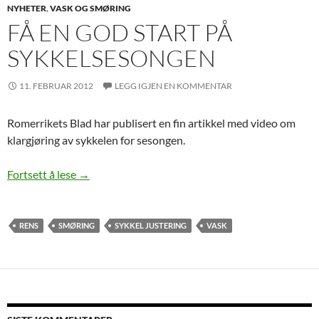
NYHETER
,
VASK OG SMØRING
FÅ EN GOD START PÅ
SYKKELSESONGEN
11. FEBRUAR 2012
LEGG IGJEN EN KOMMENTAR
Romerrikets Blad har publisert en fin artikkel med video om
klargjøring av sykkelen for sesongen.
Få en god start på sykkelsesongen
Fortsett å lese
→
RENS
SMØRING
SYKKEL JUSTERING
VASK