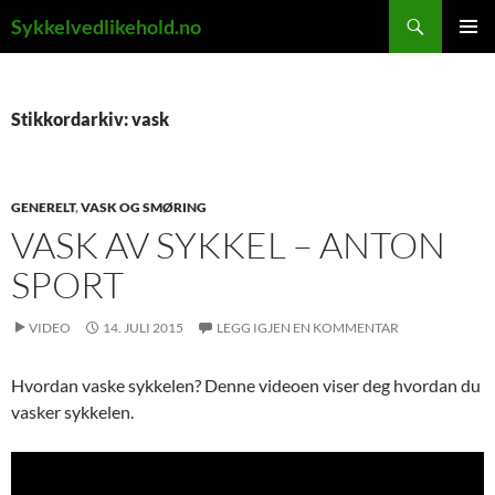
Hopp
Søk
Sykkelvedlikehold.no
til
PRIMÆ
innhold
Stikkordarkiv: vask
GENERELT
,
VASK OG SMØRING
VASK AV SYKKEL – ANTON
SPORT
VIDEO
14. JULI 2015
LEGG IGJEN EN KOMMENTAR
Hvordan vaske sykkelen? Denne videoen viser deg hvordan du
vasker sykkelen.