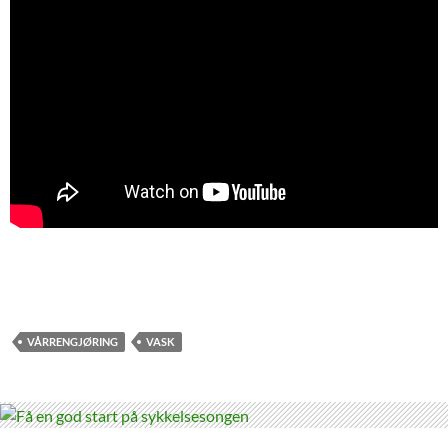
VÅRRENGJØRING
VASK